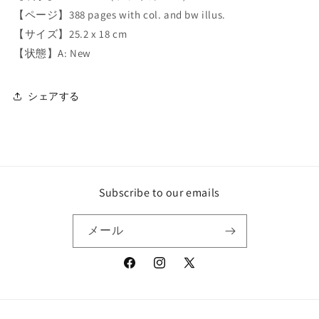
【ページ】388 pages with col. and bw illus.
【サイズ】25.2 x 18 cm
【状態】A: New
シェアする
Subscribe to our emails
メール
Facebook
Instagram
X
(Twitter)