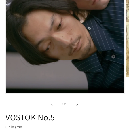
モ
ー
の
1
/
2
ダ
ル
VOSTOK No.5
で
メ
(2
Chiasma
デ