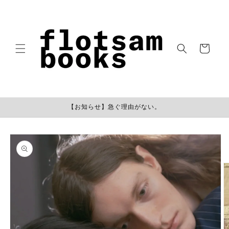
コンテン
ツに進む
カ
ー
ト
【お知らせ】急ぐ理由がない。
商品情報
にスキッ
プ