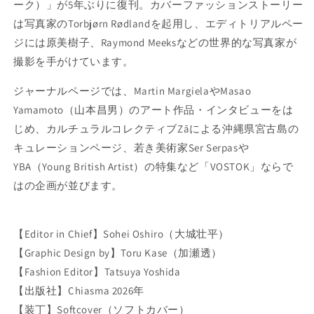
す
す
ーク）」が5年ぶりに復刊。カバーファッションストーリー
は写真家のTorbjørn Rødlandを起用し、エディトリアルペー
ジには
原美樹子
、
Raymond Meeks
などの世界的な写真家が
撮影を手がけています。
ジャーナルページでは、Martin MargielaやMasao
Yamamoto（
山本昌男
）のアート作品・インタビューをは
じめ、カルチュラルコレクティブZāによる沖縄県宮古島の
キュレーションページ、若き美術家Ser Serpasや
YBA（Young British Artist）の特集など「VOSTOK」ならで
はの企画が並びます。
【Editor in Chief】Sohei Oshiro（大城壮平）
【Graphic Design by】Toru Kase（
加瀬透
）
【Fashion Editor】Tatsuya Yoshida
【出版社】
Chiasma 2026年
【装丁】Softcover（ソフトカバー）