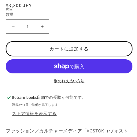
ィ
通
¥3,300 JPY
ア
税込。
常
(1)
数量
数
を
価
量
開
格
V
V
く
O
O
S
S
T
T
カートに追加する
O
O
K
K
N
N
o
o
.
.
別のお支払い方法
5
5
の
の
flotsam books店舗
での受取が可能です。
数
数
通常2〜4日で準備が完了します
量
量
ストア情報を表示する
を
を
減
増
ら
や
ファッション／カルチャーメディア「VOSTOK（ヴォスト