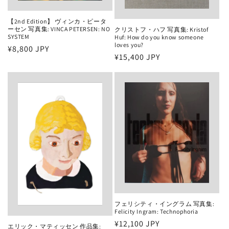
【2nd Edition】 ヴィンカ・ピータ
ーセン 写真集: VINCA PETERSEN: NO
クリストフ・ハフ 写真集: Kristof
SYSTEM
Huf: How do you know someone
loves you?
通
¥8,800 JPY
通
¥15,400 JPY
常
常
価
価
格
格
フェリシティ・イングラム 写真集:
Felicity Ingram: Technophoria
通
¥12,100 JPY
エリック・マティッセン 作品集: