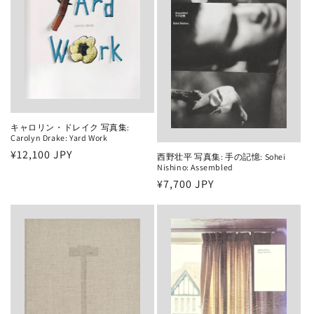
キャロリン・ドレイク 写真集:
Carolyn Drake: Yard Work
通
¥12,100 JPY
西野壮平 写真集: 手の記憶: Sohei
Nishino: Assembled
常
通
¥7,700 JPY
価
常
格
価
格