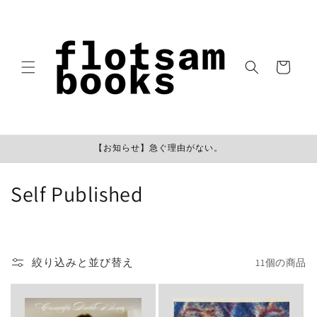
コンテン
ツに進む
カ
ー
ト
【お知らせ】急ぐ理由がない。
コ
Self Published
レ
ク
絞り込みと並び替え
11個の商品
シ
ョ