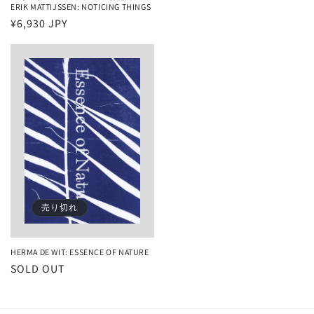
ERIK MATTIJSSEN: NOTICING THINGS
常
通
¥6,930 JPY
価
常
格
価
格
売り切れ
HERMA DE WIT: ESSENCE OF NATURE
SOLD OUT