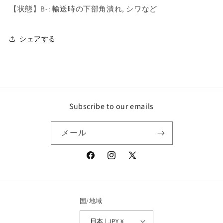
A
A
【状態】B-: 輸送時の下部角潰れ, シワなど
C
C
E
E
S
S
シェアする
T
T
H
H
E
E
C
C
O
O
M
M
Subscribe to our emails
P
P
L
L
メール
E
E
T
T
E
E
Facebook
Instagram
X
W
W
(Twitter)
O
O
R
R
K
K
国/地域
S
S
の
の
日本 | JPY ¥