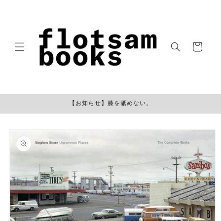
コンテン
ツに進む
カ
ー
ト
【お知らせ】膝を舐めない。
商品情報
にスキッ
プ