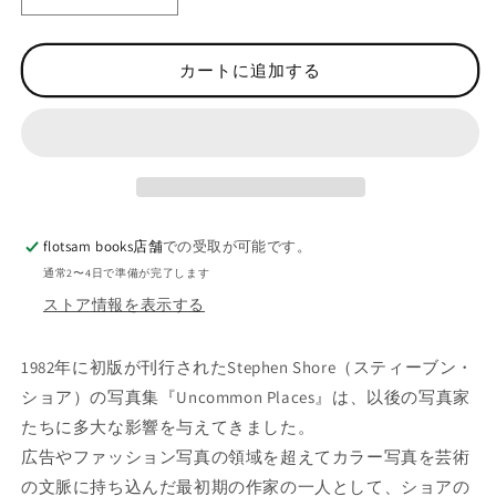
【
【
古
古
本
本
カートに追加する
】
】
ス
ス
テ
テ
ィ
ィ
ー
ー
ブ
ブ
ン
ン
flotsam books店舗
での受取が可能です。
・
・
通常2〜4日で準備が完了します
シ
シ
ストア情報を表示する
ョ
ョ
ア
ア
1982年に初版が刊行されたStephen Shore（スティーブン・
写
写
ショア）の写真集『Uncommon Places』は、以後の写真家
真
真
集
集
たちに多大な影響を与えてきました。
:
:
広告やファッション写真の領域を超えてカラー写真を芸術
S
S
の文脈に持ち込んだ最初期の作家の一人として、ショアの