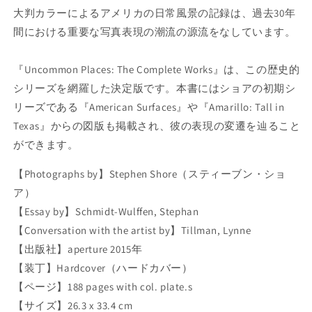
T
T
大判カラーによるアメリカの日常風景の記録は、過去30年
E
E
P
P
間における重要な写真表現の潮流の源流をなしています。
H
H
E
E
『Uncommon Places: The Complete Works』は、この歴史的
N
N
シリーズを網羅した決定版です。本書にはショアの初期シ
S
S
H
H
リーズである『American Surfaces』や『Amarillo: Tall in
O
O
Texas』からの図版も掲載され、彼の表現の変遷を辿ること
R
R
ができます。
E
E
:
:
【Photographs by】Stephen Shore（スティーブン・ショ
U
U
N
N
ア）
C
C
【Essay by】Schmidt-Wulffen, Stephan
O
O
【Conversation with the artist by】Tillman, Lynne
M
M
【出版社】aperture 2015年
M
M
O
O
【装丁】Hardcover（ハードカバー）
N
N
【ページ】188 pages with col. plate.s
P
P
【サイズ】26.3 x 33.4 cm
L
L