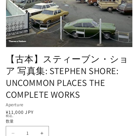
モ
ー
【古本】スティーブン・ショ
ダ
ル
ア 写真集: STEPHEN SHORE:
で
メ
UNCOMMON PLACES THE
デ
ィ
COMPLETE WORKS
ア
(1)
を
Aperture
開
通
¥11,000 JPY
く
税込。
常
数量
数
価
量
格