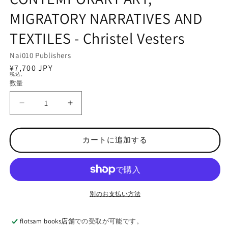
メ
MIGRATORY NARRATIVES AND
デ
ィ
TEXTILES - Christel Vesters
ア
(1)
を
Nai010 Publishers
開
通
¥7,700 JPY
く
税込。
常
数量
数
価
量
格
I
I
N
N
T
T
E
E
カートに追加する
R
R
W
W
O
O
V
V
E
E
別のお支払い方法
N
N
H
H
flotsam books店舗
での受取が可能です。
I
I