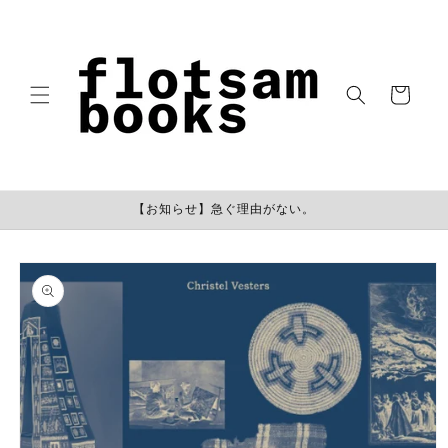
コンテン
ツに進む
カ
ー
ト
【お知らせ】急ぐ理由がない。
商品情報
にスキッ
プ