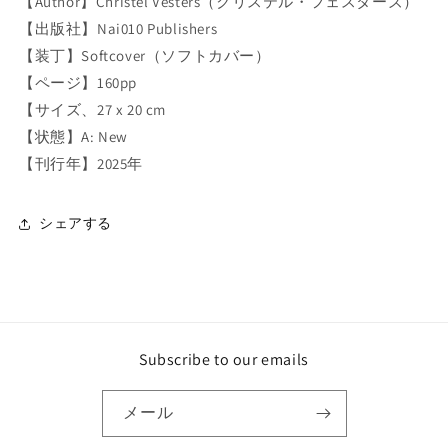
【Author】Christel Vesters（クリステル・フェスターズ）
R
R
【出版社】Nai010 Publishers
T
T
,
,
【装丁】Softcover（ソフトカバー）
M
M
【ページ】160pp
I
I
【サイズ、27 x 20 cm
G
G
R
R
【状態】A: New
A
A
【刊行年】2025年
T
T
O
O
R
R
シェアする
Y
Y
N
N
A
A
R
R
R
R
A
A
Subscribe to our emails
T
T
I
I
V
V
メール
E
E