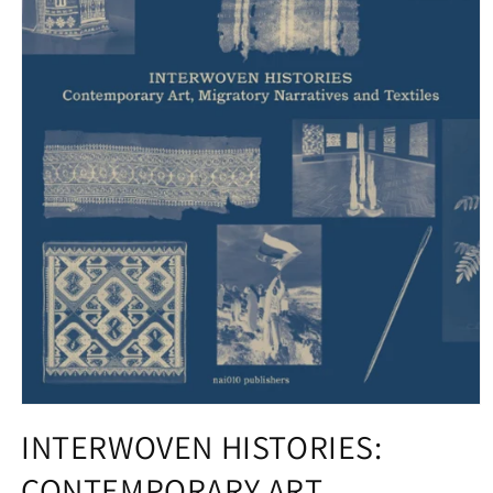
モ
ー
INTERWOVEN HISTORIES:
ダ
ル
CONTEMPORARY ART,
で