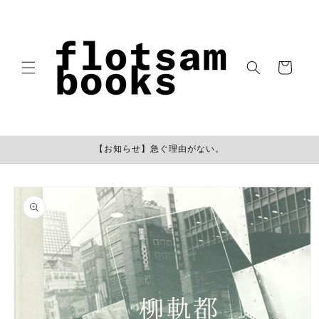
コンテン
ツに進む
カ
ー
ト
【お知らせ】急ぐ理由がない。
商品情報
にスキッ
プ