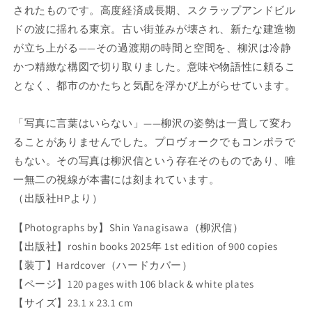
A
A
されたものです。高度経済成長期、スクラップアンドビル
G
G
ドの波に揺れる東京。古い街並みが壊され、新たな建造物
I
I
S
S
が立ち上がる——その過渡期の時間と空間を、柳沢は冷静
A
A
かつ精緻な構図で切り取りました。意味や物語性に頼るこ
W
W
となく、都市のかたちと気配を浮かび上がらせています。
A
A
の
の
数
数
「写真に言葉はいらない」——柳沢の姿勢は一貫して変わ
量
量
ることがありませんでした。プロヴォークでもコンポラで
を
を
もない。その写真は柳沢信という存在そのものであり、唯
減
増
一無二の視線が本書には刻まれています。
ら
や
（出版社HPより）
す
す
【Photographs by】Shin Yanagisawa（柳沢信）
【出版社】roshin books 2025年 1st edition of 900 copies
【装丁】Hardcover（ハードカバー）
【ページ】120 pages with 106 black & white plates
【サイズ】23.1 x 23.1 cm