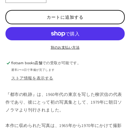
く
沢
沢
信
信
カートに追加する
写
写
真
真
集
集
:
:
都
都
別のお支払い方法
市
市
の
の
flotsam books店舗
での受取が可能です。
軌
軌
通常2〜4日で準備が完了します
跡
跡
ストア情報を表示する
:
:
S
S
H
H
『都市の軌跡』は、1960年代の東京を写した柳沢信の代表
I
I
作であり、彼にとって初の写真集として、1979年に朝日ソ
N
N
ノラマより刊行されました。
Y
Y
A
A
N
N
本作に収められた写真は、1965年から1970年にかけて撮影