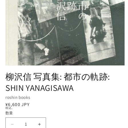
モ
ー
柳沢信 写真集: 都市の軌跡:
ダ
ル
SHIN YANAGISAWA
で
メ
roshin books
デ
ィ
通
¥6,600 JPY
税込。
ア
常
数量
数
(1)
価
を
量
開
格
柳
柳