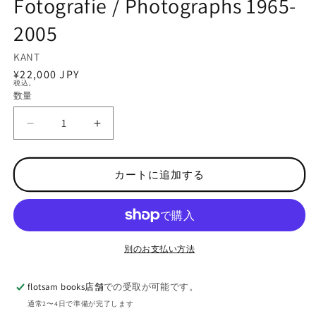
Fotografie / Photographs 1965-
デ
ィ
2005
ア
(1)
を
KANT
開
通
¥22,000 JPY
く
税込。
常
数量
数
価
量
格
【
【
古
古
本
本
カートに追加する
】
】
イ
イ
ン
ン
ド
ド
ゥ
ゥ
別のお支払い方法
ジ
ジ
ヒ
ヒ
flotsam books店舗
での受取が可能です。
・
・
通常2〜4日で準備が完了します