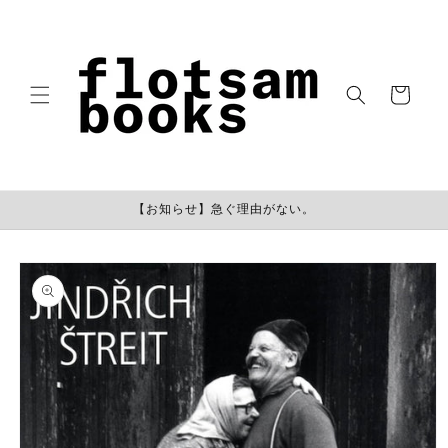
コンテン
ツに進む
カ
ー
ト
【お知らせ】急ぐ理由がない。
商品情報
にスキッ
プ