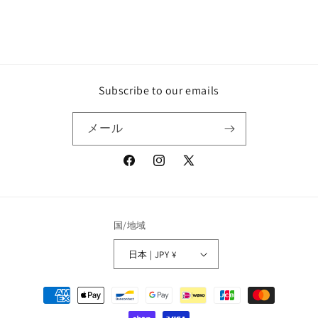
i
i
t
t
:
:
F
F
o
o
t
t
Subscribe to our emails
o
o
g
g
メール
r
r
a
a
f
f
Facebook
Instagram
X
i
i
(Twitter)
e
e
/
/
P
P
国/地域
h
h
o
o
日本 | JPY ¥
t
t
o
o
決
g
g
済
r
r