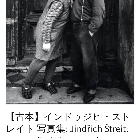
モ
ー
【古本】インドゥジヒ・スト
ダ
ル
レイト 写真集: Jindřich Štreit:
で
メ