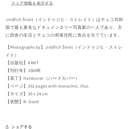
ス
ス
ストア情報を表示する
ト
ト
レ
レ
Jindřich Štreit（インドゥジヒ・ストレイト）はチェコ共和
イ
イ
国で最も著名なドキュメンタリー写真家の一人であり、主
ト
ト
写
写
に田舎の生活とチェコの村落住民に焦点を当てています。
真
真
【Photographs by】Jindřich Štreit（インドゥジヒ・ストレ
集
集
イト）
:
:
J
J
【出版社】KANT
i
i
【刊行年】2006年
n
n
【装丁】Hardcover（ハードカバー）
d
d
ř
ř
【ページ】262 pages with monochro. illus.
i
i
【サイズ】30 x 24 cm
c
c
【状態】B: Good
h
h
Š
Š
t
t
r
r
シェアする
e
e