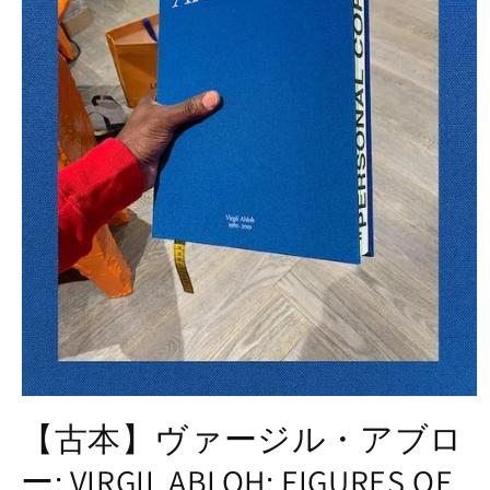
モ
ー
【古本】ヴァージル・アブロ
ダ
ル
ー: VIRGIL ABLOH: FIGURES OF
で