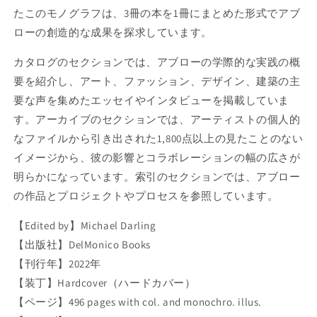
ロ
ロ
たこのモノグラフは、3冊の本を1冊にまとめた形式でアブ
ー
ー
ローの創造的な成果を探求しています。
:
:
V
V
カタログのセクションでは、アブローの学際的な実践の概
I
I
要を紹介し、アート、ファッション、デザイン、建築の主
R
R
G
G
要な声を集めたエッセイやインタビューを掲載していま
I
I
す。アーカイブのセクションでは、アーティストの個人的
L
L
なファイルから引き出された1,800点以上の見たことのない
A
A
イメージから、彼の影響とコラボレーションの幅の広さが
B
B
L
L
明らかになっています。索引のセクションでは、アブロー
O
O
の作品とプロジェクトやプロセスを参照しています。
H
H
:
:
【Edited by】Michael Darling
F
F
【出版社】DelMonico Books
I
I
G
G
【刊行年】2022年
U
U
【装丁】Hardcover（ハードカバー）
R
R
【ページ】496 pages with col. and monochro. illus.
E
E