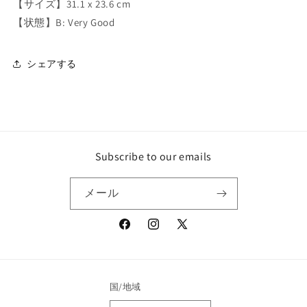
【サイズ】31.1 x 23.6 cm
S
S
O
O
【状態】B: Very Good
F
F
S
S
P
P
シェアする
E
E
E
E
C
C
H
H
の
の
数
数
Subscribe to our emails
量
量
を
を
メール
減
増
ら
や
Facebook
Instagram
X
す
す
(Twitter)
国/地域