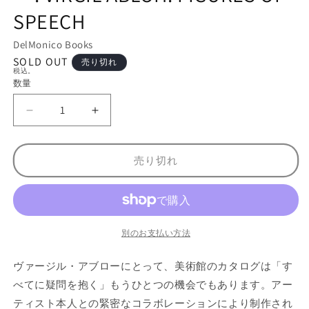
メ
SPEECH
デ
ィ
DelMonico Books
ア
(1)
SOLD OUT
売り切れ
を
税込。
開
数量
数
く
量
【
【
古
古
本
本
売り切れ
】
】
ヴ
ヴ
ァ
ァ
ー
ー
ジ
ジ
別のお支払い方法
ル
ル
ヴァージル・アブローにとって、美術館のカタログは「す
・
・
ア
ア
べてに疑問を抱く」もうひとつの機会でもあります。アー
ブ
ブ
ティスト本人との緊密なコラボレーションにより制作され