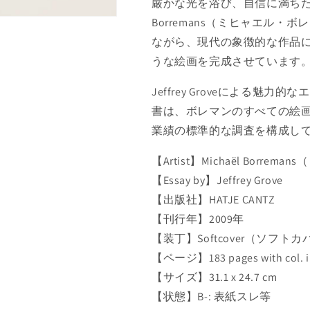
厳かな光を浴び、自信に満ちた力
ス
ス
作
作
Borremans（ミヒャエル
品
品
ながら、現代の象徴的な作品
集
集
うな絵画を完成させています
:
:
M
M
Jeffrey Groveによる
I
I
書は、ボレマンのすべての絵
C
C
H
H
業績の標準的な調査を構成し
A
A
Ë
Ë
【Artist】Michaël Borr
L
L
【Essay by】Jeffrey Grove
B
B
【出版社】HATJE CANTZ
O
O
R
R
【刊行年】2009年
R
R
【装丁】Softcover（ソフト
E
E
【ページ】183 pages with col. il
M
M
A
A
【サイズ】31.1 x 24.7 cm
N
N
【状態】B-: 表紙スレ等
S
S