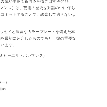
強い筆致で被写体を描き出すMichaël
・ボレマンス）は、芸術の歴史を対話の中に保ち
にコミットすることで、誘惑して逃さないよ
。
魅力的なエッセイと豊富なカラープレートを備えた本
画を最初に紹介したものであり、彼の重要な
ています。
emans（ミヒャエル・ボレマンス）
カバー）
lus.