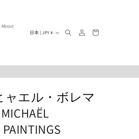
ロ
カ
About
グ
国
ー
日本 | JPY ¥
イ
/
ト
ン
地
域
ヒャエル・ボレマ
MICHAËL
 PAINTINGS