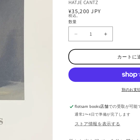
HATJE CANTZ
通
¥35,200 JPY
税込。
常
数量
数
価
量
格
【
【
古
古
本
本
カートに
】
】
ミ
ミ
ヒ
ヒ
ャ
ャ
エ
エ
別のお支
ル
ル
・
・
flotsam books店舗
での受取が可能
ボ
ボ
通常2〜4日で準備が完了します
レ
レ
ストア情報を表示する
マ
マ
ン
ン