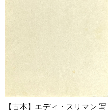
モ
ー
【古本】エディ・スリマン 写
ダ