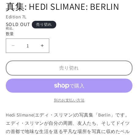
ル
真集: HEDI SLIMANE: BERLIN
で
メ
Edition 7L
デ
ィ
SOLD OUT
売り切れ
税込。
ア
数量
数
(1)
を
量
開
【
【
く
古
古
本
本
売り切れ
】
】
エ
エ
デ
デ
ィ
ィ
・
・
別のお支払い方法
ス
ス
Hedi Slimane(エディ・スリマン)の写真集「Berlin」です。
リ
リ
マ
マ
エディ・スリマンが自分の周囲、友人たち、そしてドイツ
ン
ン
の首都で地味な生活を送る平凡な場所を写真に収めたベル
写
写