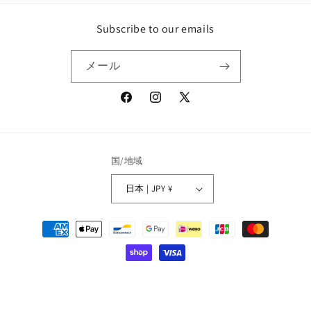
の
の
Subscribe to our emails
数
数
量
量
メール
を
を
減
増
ら
や
Facebook
Instagram
X
す
す
(Twitter)
国/地域
日本 | JPY ¥
決
済
方
法
© 2026,
flotsam books
Powered by Shopify
プライバシーポリシー
連絡先情報
特定商取引法に基づく表記
利用規約
返金ポリシー