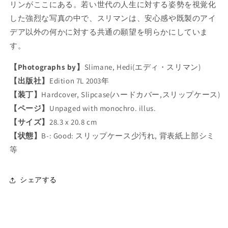
リンがここにある。若い世代の人生に対する姿勢を視覚化
真
真
した強烈な写真の中で、スリマンは、安心感や既製のアイ
集
集
デア以外の何かに対する共通の願望を明らかにしていま
:
:
す。
H
H
E
E
【Photographs by】
Slimane, Hedi(エディ・スリマン)
D
D
I
I
【出版社】
Edition 7L 2003年
S
S
【装丁】
Hardcover, Slipcase(ハードカバー,スリップケース)
L
L
【ページ】
Unpaged with monochro. illus.
I
I
M
M
【サイズ】
28.3 x 20.8 cm
A
A
【状態】
B-: Good: スリップケース少汚れ, 背表紙上部シミ
N
N
等
E
E
:
:
B
B
シェアする
E
E
R
R
L
L
I
I
N
N