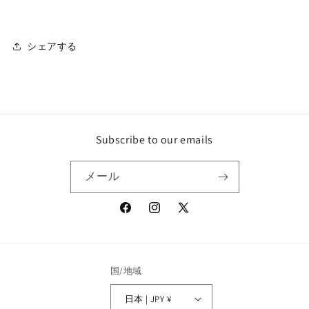
:
:
F
F
O
O
シェアする
R
R
N
N
O
O
W
W
の
の
数
数
量
量
Subscribe to our emails
を
を
減
増
メール
ら
や
す
す
Facebook
Instagram
X
(Twitter)
国/地域
日本 | JPY ¥