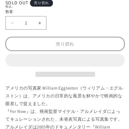
(1)
SOLD OUT
売り切れ
を
税込。
開
数量
数
く
量
【
【
古
古
本
本
売り切れ
】
】
ウ
ウ
ィ
ィ
リ
リ
ア
ア
ム
ム
アメリカの写真家 William Eggleston（ウィリアム・エグル
・
・
エ
エ
ストン）は、アメリカの日常的な風景を鮮やかで映画的な
グ
グ
眼差しで捉えました。
ル
ル
『For Now』は、映画監督マイケル・アルメレイダによっ
ス
ス
てキュレーションされた、未発表写真による写真集です。
ト
ト
アルメレイダは2005年のドキュメンタリー『William