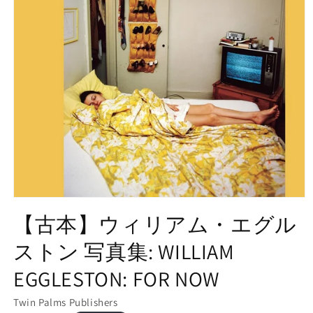
モ
ー
【古本】ウィリアム・エグル
ダ
ル
ストン 写真集: WILLIAM
で
メ
EGGLESTON: FOR NOW
デ
ィ
Twin Palms Publishers
ア