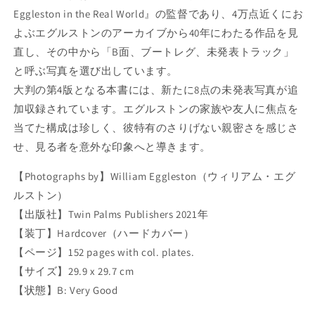
ン
ン
Eggleston in the Real World』の監督であり、4万点近くにお
写
写
よぶエグルストンのアーカイブから40年にわたる作品を見
真
真
直し、その中から「B面、ブートレグ、未発表トラック」
集
集
:
:
と呼ぶ写真を選び出しています。
W
W
大判の第4版となる本書には、新たに8点の未発表写真が追
I
I
加収録されています。エグルストンの家族や友人に焦点を
L
L
L
L
当てた構成は珍しく、彼特有のさりげない親密さを感じさ
I
I
せ、見る者を意外な印象へと導きます。
A
A
M
M
【Photographs by】William Eggleston（ウィリアム・エグ
E
E
ルストン）
G
G
【出版社】Twin Palms Publishers 2021年
G
G
L
L
【装丁】Hardcover（ハードカバー）
E
E
【ページ】152 pages with col. plates.
S
S
【サイズ】29.9 x 29.7 cm
T
T
O
O
【状態】B: Very Good
N
N