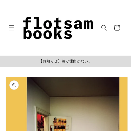
コンテン
ツに進む
カ
ー
ト
【お知らせ】急ぐ理由がない。
商品情報
にスキッ
プ