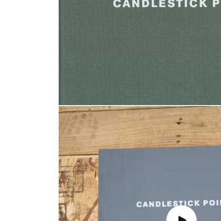
モ
ー
ダ
ル
で
メ
デ
ィ
ア
(1)
を
開
く