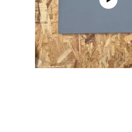
ビ
デ
オ
を
再
生