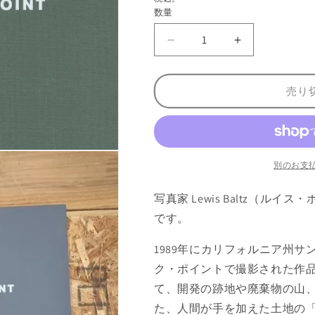
数量
数
量
ル
ル
イ
イ
ス
ス
売り
・
・
ボ
ボ
ル
ル
ツ
ツ
写
写
別のお支
真
真
写真家 Lewis Baltz（ルイス・
集
集
:
:
です。
L
L
E
E
1989年にカリフォルニア州
W
W
ク・ポイントで撮影された作
I
I
て、開発の跡地や廃棄物の山
S
S
B
B
た、人間が手を加えた土地の