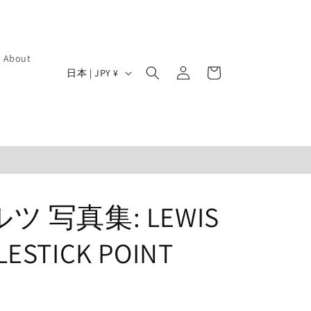
ロ
カ
About
グ
国
ー
日本 | JPY ¥
イ
/
ト
ン
地
域
 写真集: LEWIS
LESTICK POINT