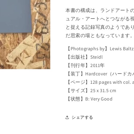
A
A
L
L
本書の構成は、ランドアートの
T
T
ュアル・アートへとつながる
Z
Z
:
:
と捉える記録写真のようであ
C
C
だ思索の場ともなっています
A
A
N
N
【Photographs by】Lewis
D
D
【出版社】Steidl
L
L
E
E
【刊行年】2011年
S
S
【装丁】Hardcover（ハード
T
T
【ページ】128 pages with col. an
I
I
C
C
【サイズ】25 x 31.5 cm
K
K
【状態】B: Very Good
P
P
O
O
I
I
シェアする
N
N
T
T
の
の