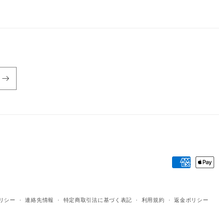
数
数
量
量
を
を
減
増
ら
や
す
す
決
済
方
リシー
連絡先情報
特定商取引法に基づく表記
利用規約
返金ポリシー
法