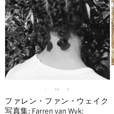
モ
ー
の
1
/
2
ダ
ル
ファレン・ファン・ウェイク
で
メ
写真集: Farren van Wyk:
(2
デ
ィ