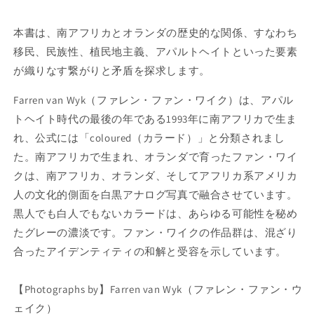
ク
ク
写
写
本書は、南アフリカとオランダの歴史的な関係、すなわち
真
真
移民、民族性、植民地主義、アパルトヘイトといった要素
集
集
:
:
が織りなす繋がりと矛盾を探求します。
F
F
a
a
Farren van Wyk
（ファレン・ファン・ワイク）は、アパル
r
r
トヘイト時代の最後の年である1993年に南アフリカで生ま
r
r
れ、公式には「coloured（カラード）」と分類されまし
e
e
た。南アフリカで生まれ、オランダで育ったファン・ワイ
n
n
v
v
クは、南アフリカ、オランダ、そしてアフリカ系アメリカ
a
a
人の文化的側面を白黒アナログ写真で融合させています。
n
n
黒人でも白人でもないカラードは、あらゆる可能性を秘め
W
W
y
y
たグレーの濃淡です。ファン・ワイクの作品群は、混ざり
k
k
合ったアイデンティティの和解と受容を示しています。
:
:
M
M
【Photographs by】
i
i
Farren van Wyk
（ファレン・ファン・ウ
x
x
ェイク）