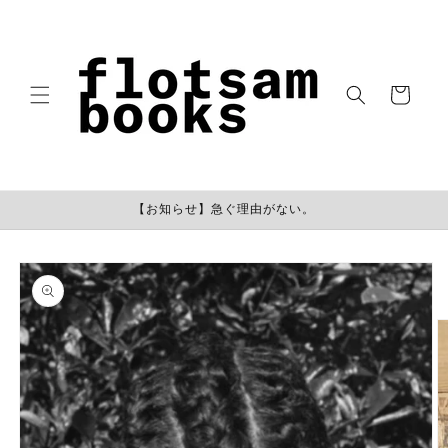
コンテン
ツに進む
カ
ー
ト
【お知らせ】急ぐ理由がない。
商品情報
にスキッ
プ