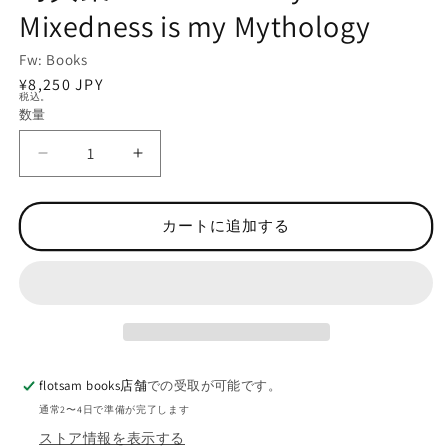
Mixedness is my Mythology
ア
(1)
を
Fw: Books
開
通
¥8,250 JPY
く
税込。
常
数量
数
価
量
格
フ
フ
ァ
ァ
レ
レ
カートに追加する
ン
ン
・
・
フ
フ
ァ
ァ
ン
ン
・
・
ウ
ウ
flotsam books店舗
での受取が可能です。
ェ
ェ
通常2〜4日で準備が完了します
イ
イ
ストア情報を表示する