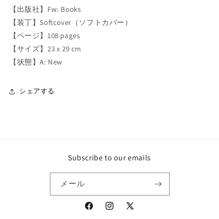
e
e
【出版社】
Fw: Books
d
d
【装丁】Softcover（ソフトカバー）
n
n
e
e
【ページ】108 pages
s
s
【サイズ】23 x 29 cm
s
s
【状態】A: New
i
i
s
s
m
m
シェアする
y
y
M
M
y
y
t
t
h
h
o
o
l
l
Subscribe to our emails
o
o
g
g
メール
y
y
の
の
数
数
Facebook
Instagram
X