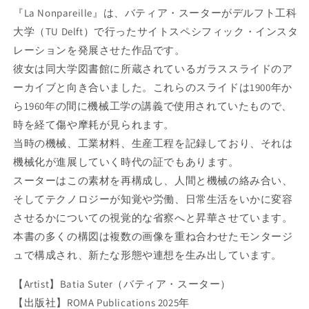
:
:
『La Nonpareille』は、バティア・スーターがデルフト工科
B
B
大学（TU Delft）で行ったサイトスペシフィック・インスタ
A
A
T
T
レーションを発展させた作品です。
I
I
彼女は同大学図書館に所蔵されているガラススライドのア
A
A
ーカイブと向き合いました。これらのスライドは1900年か
S
S
ら1960年の間に機械工学の講義で使用されていたもので、
U
U
T
T
時を経て傷や摩耗が見られます。
E
E
当時の機械、工業材料、生産工程を記録しており、それは
R
R
機械化が進展していく時代の証でもあります。
:
:
L
L
スーターはこの素材を再構成し、人間と機械の絡み合い、
a
a
そしてテクノロジーが知覚や労働、日常生活をいかに変容
N
N
させるかについての視覚的な省察へと昇華させています。
o
o
本書の多くの構図は複数の画像を重ね合わせたモンタージ
n
n
p
p
ュで構成され、新たな形態や連想を生み出しています。
a
a
r
r
【Artist】Batia Suter（バティア・スーター）
e
e
【出版社】ROMA Publications 2025年