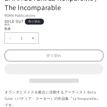
メ
The Incomparable
デ
ィ
ROMA Publications
ア
(1)
SOLD OUT
売り切れ
を
税込。
開
数量
数
く
量
バ
バ
テ
テ
ィ
ィ
売り切れ
ア
ア
・
・
ス
ス
ー
ー
タ
タ
ー
ー
オランダとスイスを拠点に活動するアーティスト Batia
作
作
品
品
Suter（バティア・スーター）の作品集『La Nonpareille』
集
集
です。