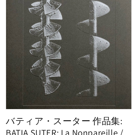
モ
ー
バティア・スーター 作品集:
ダ
ル
BATIA SUTER: La Nonpareille /
で