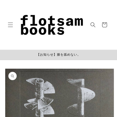
コンテン
ツに進む
カ
ー
ト
【お知らせ】膝を舐めない。
商品情報
にスキッ
プ