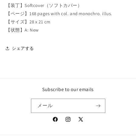
i
i
【装丁】Softcover（ソフトカバー）
l
l
l
l
【ページ】168 pages with col. and monochro. illus.
e
e
【サイズ】28 x 21 cm
/
/
【状態】A: New
T
T
h
h
e
e
シェアする
I
I
n
n
c
c
o
o
m
m
p
p
Subscribe to our emails
a
a
r
r
a
a
メール
b
b
l
l
e
e
Facebook
Instagram
X
の
の
(Twitter)
数
数