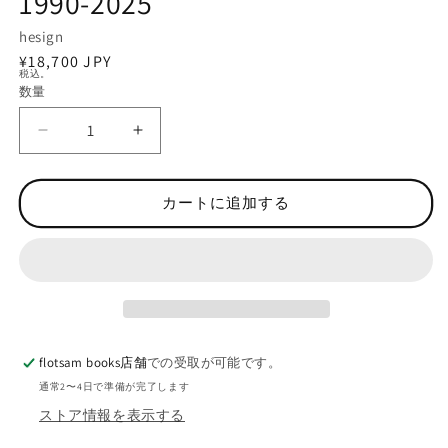
1990-2025
ィ
ア
hesign
(1)
通
¥18,700 JPY
を
税込。
常
開
数量
数
く
価
量
格
シ
シ
ア
ア
ン
ン
カートに追加する
作
作
品
品
集
集
:
:
C
C
Y
Y
A
A
flotsam books店舗
での受取が可能です。
N
N
W
W
通常2〜4日で準備が完了します
O
O
ストア情報を表示する
R
R