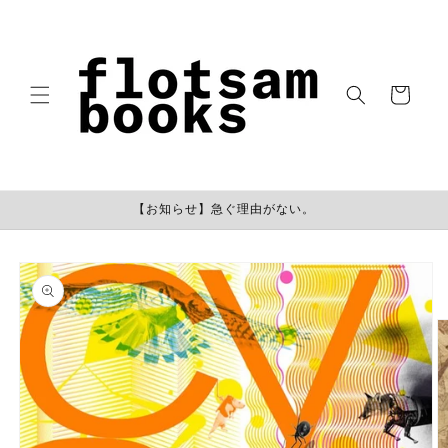
コンテン
ツに進む
カ
ー
ト
【お知らせ】急ぐ理由がない。
商品情報
にスキッ
プ