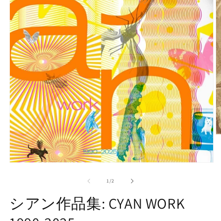
モ
ー
の
1
/
2
ダ
ル
シアン作品集: CYAN WORK
で
メ
(2
デ