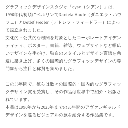
K
K
グラフィックデザインスタジオ「cyan（シアン）」は、
1
1
9
9
1990年代初頭にベルリンでDaniela Haufe（ダニエラ・ハウ
9
9
フェ）とDetlef Fiedler（デトレフ・フィードラー）によっ
0
0
て設立されました。
-
-
2
2
文化的・公共的な機関を対象としたコーポレートアイデン
0
0
ティティ、ポスター、書籍、雑誌、ウェブサイトなど幅広
2
2
いデザインを手がけ、独自のスタイルとデザイン言語を急
5
5
速に築き上げ、多くの国際的なグラフィックデザインの専
の
の
数
数
門家から注目と称賛を集めました。
量
量
を
を
この35年間で、彼らは数々の国際的・国内的なグラフィッ
減
増
クデザイン賞を受賞し、その作品は世界中で紹介・出版さ
ら
や
れています。
す
す
本書は1990年から2025年までの35年間のアヴァンギャルド
デザインを巡るビジュアルの旅を紹介する作品集です。