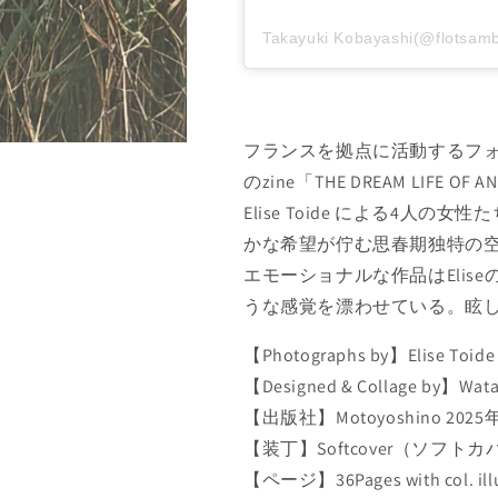
I
I
S
S
Takayuki Kobayashi(@flo
E
E
T
T
O
O
I
I
D
D
フランスを拠点に活動するフォトグ
E
E
のzine「THE DREAM LIFE OF
:
:
Elise Toide による4人の女性たち(
T
T
H
H
かな希望が佇む思春期独特の
E
E
エモーショナルな作品はElis
D
D
うな感覚を漂わせている。眩し
R
R
E
E
【Photographs by】Elise
A
A
M
M
【Designed & Collage by】Wata
L
L
【出版社】Motoyoshino 2025
I
I
【装丁】Softcover（ソフト
F
F
E
E
【ページ】36Pages with col. ill