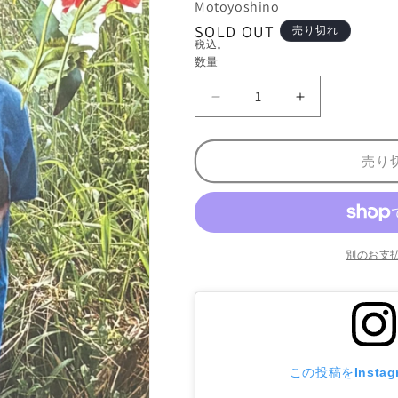
Motoyoshino
SOLD OUT
売り切れ
税込。
数量
数
量
エ
エ
リ
リ
ー
ー
売り
ズ
ズ
・
・
ト
ト
イ
イ
デ
デ
別のお支
Z
Z
I
I
N
N
E
E
:
:
E
E
この投稿をInsta
L
L