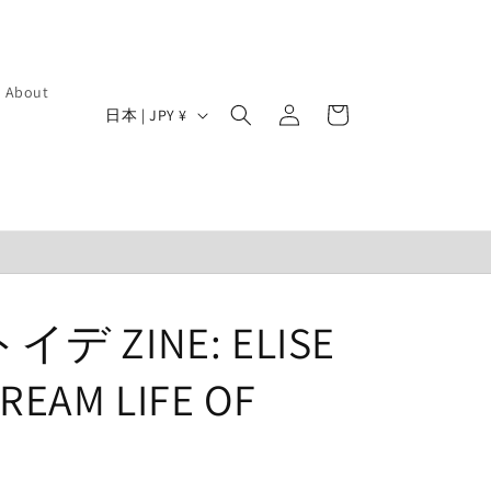
ロ
カ
About
グ
国
ー
日本 | JPY ¥
イ
/
ト
ン
地
域
 ZINE: ELISE
DREAM LIFE OF