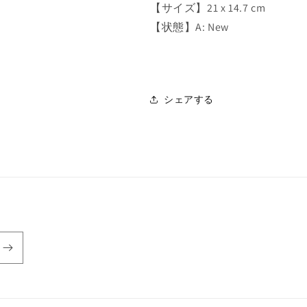
O
O
【サイズ】21 x 14.7 cm
F
F
【状態】A: New
A
A
N
N
G
G
E
E
L
L
シェアする
S
S
の
の
数
数
量
量
を
を
減
増
ら
や
す
す