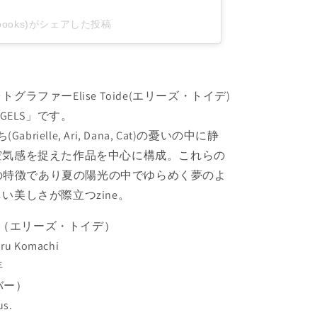
tsambooks)がシェアした投稿
ラファーElise Toide(エリーズ・トイデ)
 ANGELS」です。
Gabrielle, Ari, Dana, Cat)の憂いの中に静
空気感を捉えた作品を中心に構成。これらの
eの特徴であり夏の陽光の中でゆらめく夢のよ
い美しさが際立つzine。
 Toide（エリーズ・トイデ）
ru Komachi
年
カバー）
us.