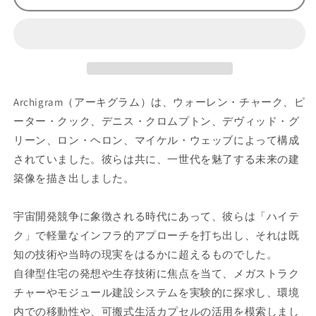
グ
グ
ラ
ラ
ム
ム
作
作
品
品
集
集
:
:
Archigram（アーキグラム）は、ウォーレン・チャーク、ピ
A
A
ーター・クック、デニス・クロムプトン、デヴィッド・グ
R
R
リーン、ロン・ヘロン、マイケル・ウェッブによって構成
C
C
されていました。彼らは共に、一世代を魅了する未来の建
H
H
I
I
築像を描き出しました。
G
G
R
R
宇宙開発競争に象徴される時代にあって、彼らは「ハイテ
A
A
M
M
ク」で軽量なインフラ的アプローチを打ち出し、それは既
:
:
知の技術や当時の現実をはるかに超えるものでした。
T
T
自律型住宅の発想や生存技術に焦点を当て、メガストラク
H
H
チャーやモジュール建設システムを実験的に探求し、環境
E
E
B
B
内での移動性や、可搬式生活カプセルの活用を模索しまし