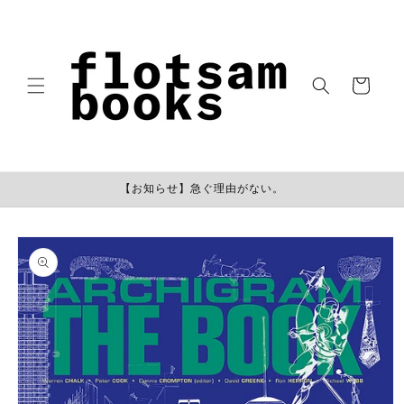
コンテン
ツに進む
カ
ー
ト
【お知らせ】急ぐ理由がない。
商品情報
にスキッ
プ