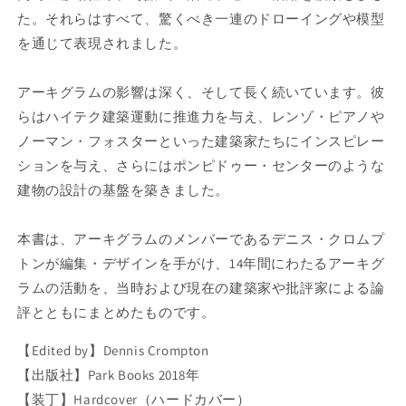
O
O
た。それらはすべて、驚くべき一連のドローイングや模型
O
O
を通じて表現されました。
K
K
の
の
数
数
アーキグラムの影響は深く、そして長く続いています。彼
量
量
らはハイテク建築運動に推進力を与え、レンゾ・ピアノや
を
を
ノーマン・フォスターといった建築家たちにインスピレー
減
増
ションを与え、さらにはポンピドゥー・センターのような
ら
や
建物の設計の基盤を築きました。
す
す
本書は、アーキグラムのメンバーであるデニス・クロムプ
トンが編集・デザインを手がけ、14年間にわたるアーキグ
ラムの活動を、当時および現在の建築家や批評家による論
評とともにまとめたものです。
【Edited by】Dennis Crompton
【出版社】Park Books 2018年
【装丁】Hardcover（ハードカバー）