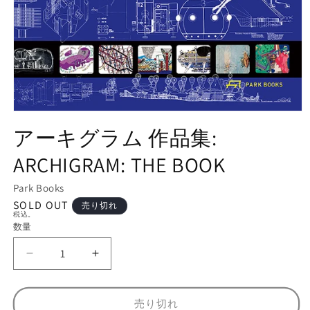
モ
ー
アーキグラム 作品集:
ダ
ル
ARCHIGRAM: THE BOOK
で
メ
Park Books
デ
ィ
SOLD OUT
売り切れ
税込。
ア
数量
数
(1)
を
量
開
ア
ア
く
ー
ー
キ
キ
売り切れ