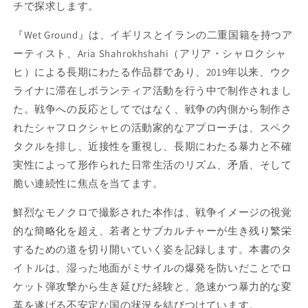
チで探求します。
a
a
S
S
『Wet Ground』は、イギリスとイランの二重国籍を持つア
h
h
ーティスト、
a
Aria Shahrokhshahi
a
（アリア・シャロクシャ
h
h
ヒ）による長期にわたる作品群であり、2019年以来、ウク
r
r
ライナに滞在しボランティア活動を行う中で制作されまし
o
o
た。戦争への反応としてではなく、戦争の内側から制作さ
k
k
h
h
れたシャフロクシャヒの活動家的なアプローチは、スペク
s
s
タクルを排し、近接性を重視し、長期にわたる暴力と不確
h
h
実性によって形作られた日常生活のリズム、矛盾、そして
a
a
脆い連続性に焦点を当てます。
h
h
i
i
鮮烈なモノクロで撮影された本作は、戦争イメージの視覚
:
:
W
W
的な簡略化を超え、若者とサブカルチャーが生き残り繁栄
e
e
するための道を切り開いていく姿を記録します。本書のタ
t
t
イトルは、湿った地面がミサイルの爆発を防いだことでロ
G
G
r
r
ケット弾攻撃から生き延びた経験と、急速かつ暴力的な変
o
o
革を遂げる不安定な国の状況を結びつけています。