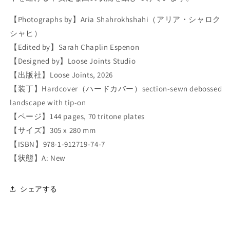
u
u
n
n
【Photographs by】
Aria Shahrokhshahi
（アリア・シャロク
d
d
シャヒ）
の
の
【Edited by】Sarah Chaplin Espenon
数
数
【Designed by】Loose Joints Studio
量
量
を
を
【出版社】
Loose Joints
, 2026
減
増
【装丁】Hardcover（ハードカバー）section-sewn debossed
ら
や
landscape with tip-on
す
す
【ページ】144 pages, 70 tritone plates
【サイズ】305 x 280 mm
【ISBN】978-1-912719-74-7
【状態】A: New
シェアする