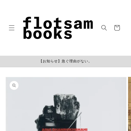
コンテン
ツに進む
カ
ー
ト
【お知らせ】急ぐ理由がない。
商品情報
にスキッ
プ