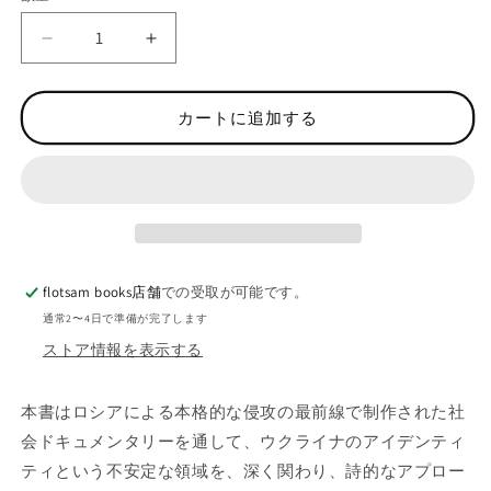
価
量
格
ア
ア
リ
リ
ア
ア
カートに追加する
・
・
シ
シ
ャ
ャ
ロ
ロ
ク
ク
シ
シ
ャ
ャ
flotsam books店舗
での受取が可能です。
ヒ
ヒ
通常2〜4日で準備が完了します
写
写
ストア情報を表示する
真
真
集
集
本書はロシアによる本格的な侵攻の最前線で制作された社
:
:
A
A
会ドキュメンタリーを通して、ウクライナのアイデンティ
r
r
ティという不安定な領域を、深く関わり、詩的なアプロー
i
i