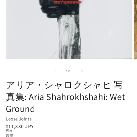
モ
ー
の
1
/
2
ダ
ル
アリア・シャロクシャヒ 写
で
メ
真集: Aria Shahrokhshahi: Wet
デ
ィ
Ground
ア
(1)
(2
を
Loose Joints
開
通
¥11,880 JPY
く
税込。
常
数量
数