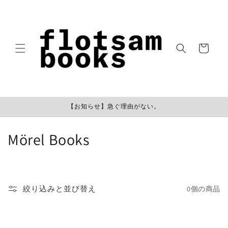
コンテン
ツに進む
カ
ー
ト
【お知らせ】急ぐ理由がない。
コ
Mörel Books
レ
ク
絞り込みと並び替え
0個の商品
シ
ョ